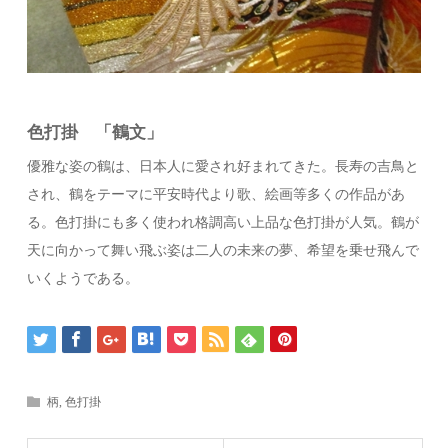
色打掛 「鶴文」
優雅な姿の鶴は、日本人に愛され好まれてきた。長寿の吉鳥と
され、鶴をテーマに平安時代より歌、絵画等多くの作品があ
る。色打掛にも多く使われ格調高い上品な色打掛が人気。鶴が
天に向かって舞い飛ぶ姿は二人の未来の夢、希望を乗せ飛んで
いくようである。
柄
,
色打掛