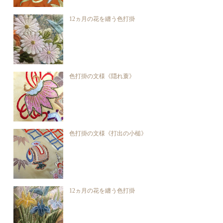
12ヵ月の花を纏う色打掛
色打掛の文様《隠れ蓑》
色打掛の文様《打出の小槌》
12ヵ月の花を纏う色打掛