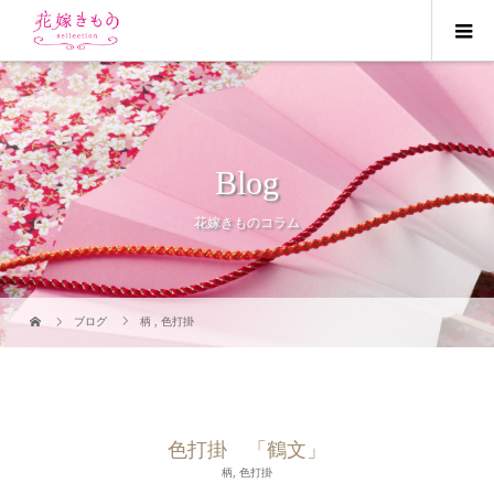
Blog
花嫁きものコラム
ブログ
柄
,
色打掛
色打掛 「鶴文」
柄
,
色打掛